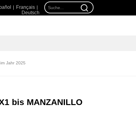
pañol
Français
Deutsch
·
im Jahr 2025
X1X1 bis MANZANILLO