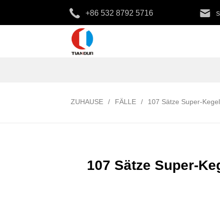
+86 532 8792 5716
ZUHAUSE
/
FÄLLE
/
107 Sätze Super-Kege
107 Sätze Super-Ke