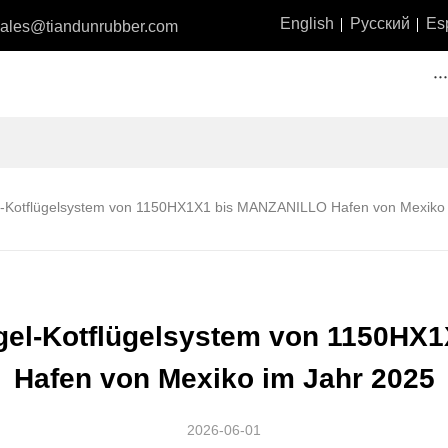
English
Русский
Es
sales@tiandunrubber.com
··
l-Kotflügelsystem von 1150HX1X1 bis MANZANILLO Hafen von Mexiko 
gel-Kotflügelsystem von 1150H
Hafen von Mexiko im Jahr 2025
2026-06-01