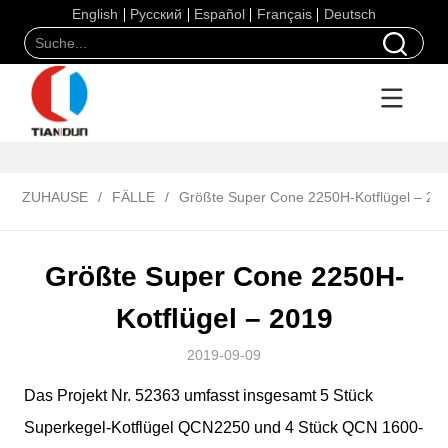
English
Русский
Español
Français
Deutsch
ZUHAUSE
/
FÄLLE
/
Größte Super Cone 2250H-Kotflügel – 20
Größte Super Cone 2250H-
Kotflügel – 2019
2019-09-09