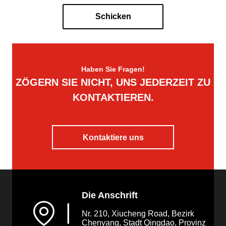
Schicken
Haben Sie Fragen!
ZÖGERN SIE NICHT, UNS JEDERZEIT ZU
KONTAKTIEREN.
Kontaktiere uns
Die Anschrift
▏
Nr. 210, Xiucheng Road, Bezirk
Chenyang, Stadt Qingdao, Provinz